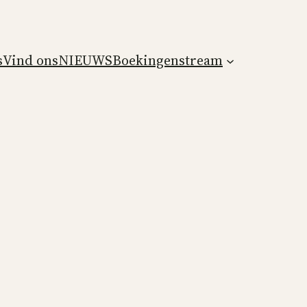
s
Vind ons
NIEUWS
Boekingen
stream